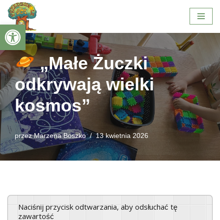
Otwórz pasek narzędzi
Przejdź
do
treści
„Małe Żuczki
odkrywają wielki
kosmos”
przez
Marzena Boszko
13 kwietnia 2026
Naciśnij przycisk odtwarzania, aby odsłuchać tę
zawartość